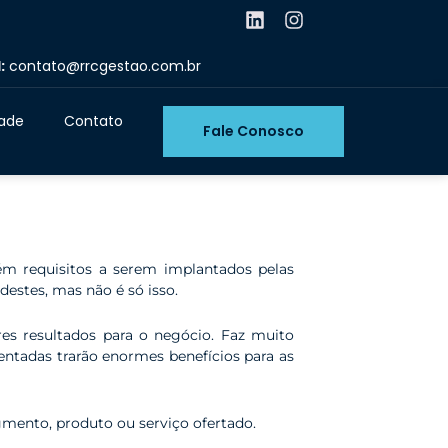
L
I
i
n
n
s
:
contato@rrcgestao.com.br
k
t
e
a
d
g
dade
Contato
Fale Conosco
i
r
n
a
m
m requisitos a serem implantados pelas
destes, mas não é só isso.
res resultados para o negócio. Faz muito
ntadas trarão enormes benefícios para as
mento, produto ou serviço ofertado.