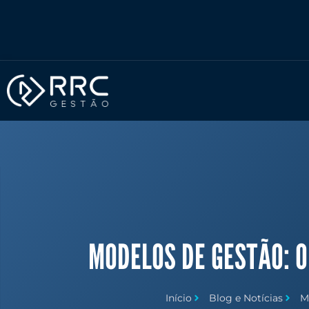
Ir
para
o
conteúdo
MODELOS DE GESTÃO: O 
Início
Blog e Notícias
M