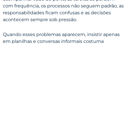
com frequência, os processos não seguem padrão, as
responsabilidades ficam confusas e as decisões
acontecem sempre sob pressão.
Quando esses problemas aparecem, insistir apenas
em planilhas e conversas informais costuma
aumentar a desorganização.
A adoção de um software de gestão com IA pode
ajudar a empresa a dar um passo importante: sair do
improviso e começar a construir uma gestão mais
estruturada.
Conclusão
Um software de gestão com IA ajuda pequenas
empresas a organizar melhor a operação, centralizar
informações, estruturar processos e acompanhar
responsabilidades com mais clareza.