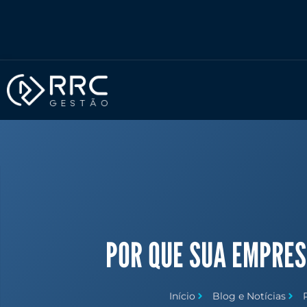
Ir
para
o
conteúdo
POR QUE SUA EMPRES
Início
Blog e Notícias