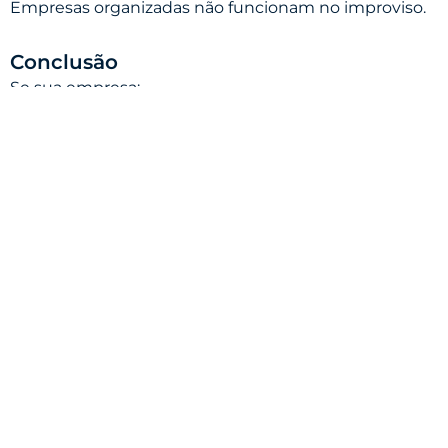
Empresas organizadas não funcionam no improviso.
Conclusão
Se sua empresa:
depende demais de você
enfrenta desorganização operacional
possui processos confusos
cresce sem controle
esses são sinais claros de que a gestão precisa evoluir.
A consultoria em gestão ajuda justamente a criar
estrutura, clareza e previsibilidade para que a
empresa consiga crescer de forma sustentável.
Quanto antes a gestão for organizada, menor será o
impacto dos problemas operacionais no crescimento
da empresa.
e agende agora mesmo
Entre em contato