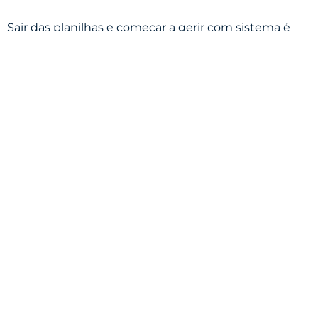
Sair das planilhas e começar a gerir com sistema é
um passo importante para ganhar clareza, reduzir
retrabalho e organizar melhor tarefas, processos e
responsabilidades.
O
surge como uma solução para pequenas
ESTRAIA
empresas que querem fazer essa transição sem
complicação, reunindo a gestão em um único
ambiente e ajudando o empresário a transformar
organização em prática diária.
Gostou? Compartilhe:
Prev
Nex